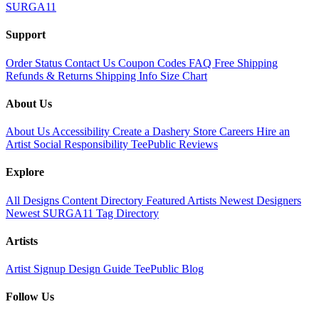
SURGA11
Support
Order Status
Contact Us
Coupon Codes
FAQ
Free Shipping
Refunds & Returns
Shipping Info
Size Chart
About Us
About Us
Accessibility
Create a Dashery Store
Careers
Hire an
Artist
Social Responsibility
TeePublic Reviews
Explore
All Designs
Content Directory
Featured Artists
Newest Designers
Newest SURGA11
Tag Directory
Artists
Artist Signup
Design Guide
TeePublic Blog
Follow Us