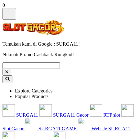
0
Temukan kami di Google : SURGA11!
Nikmati Promo Cashback Rungkad!
Explore Categories
Popular Products
SURGA11
SURGA11 Gacor
RTP slot
Slot Gacor
SURGA11 GAME
Website SURGA11