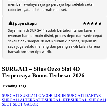
member, awalnya saya ga percaya tapi setelah sekali
coba ternyata tidak pernah meleset.
j payo sitepu
Saya main di SURGA11 sudah bertahun tahun karena
nyaman banget main disini, proses depo dan wede cepat
sekali tidak sampai 30 detik sudah diproses, sejauh ini
saya juga selalu menang dan jarang sekali kalah karena
banyak bocoran tips & trik.
SURGA11 – Situs Ozzo Slot 4D
Terpercaya Bonus Terbesar 2026
Trending Tags
SURGA11
SURGA11 GACOR
LOGIN SURGA11
DAFTAR
SURGA11
ALTERNATIF SURGA11
RTP SURGA11
SURGA11
SLOT
SLOT GACOR