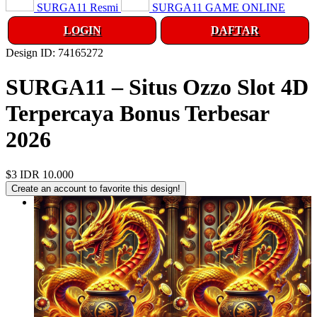
SURGA11 Resmi
SURGA11 GAME ONLINE
LOGIN
DAFTAR
Design ID: 74165272
SURGA11 – Situs Ozzo Slot 4D
Terpercaya Bonus Terbesar
2026
$3
IDR 10.000
Create an account to favorite this design!